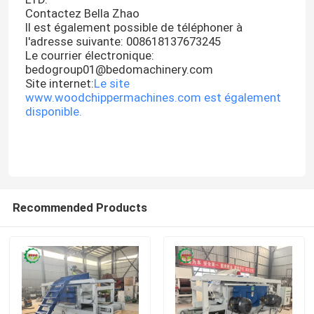
Contactez Bella Zhao
Il est également possible de téléphoner à
Visite de l'usine
l'adresse suivante: 008618137673245
Le courrier électronique:
bedogroup01@bedomachinery.com
Site internet:
Le site
Contrôle de la qualité
www.woodchippermachines.com est également
disponible.
Nous contacter
Nouvelles
Recommended Products
Machine en bois de burineur
Machine en bois de broyeur
Machine en bois de sciure