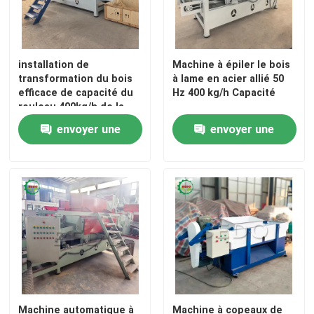
Sécheuse de sciure
installation de
Machine à épiler le bois
transformation du bois
à lame en acier allié 50
Machine de fabrication de blocs de sciure de bois
efficace de capacité du
Hz 400 kg/h Capacité
rouleau 400kg/h de la
machine 125mm de
Coupeuse de blocs
envoyer une
envoyer une
copeaux en bois 7.5kw
demande
demande
machine en bois de granule
Machine à peler le bois
Machine à déchiqueter le bois
Machine de copeaux en bois
Machine automatique à
Machine à copeaux de