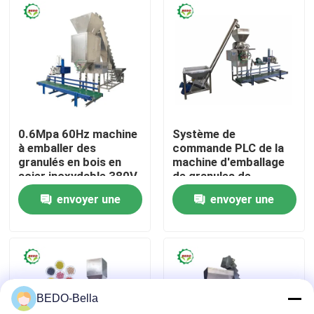
Visite de l'usine
Contrôle de la qualité
Nous contacter
0.6Mpa 60Hz machine
Système de
à emballer des
commande PLC de la
granulés en bois en
machine d'emballage
Nouvelles
acier inoxydable 380V
de granules de
biomasse à haut
envoyer une
envoyer une
rendement
Machine en bois de burineur
demande
demande
Machine en bois de broyeur
BEDO-Bella
Machine en bois de sciure