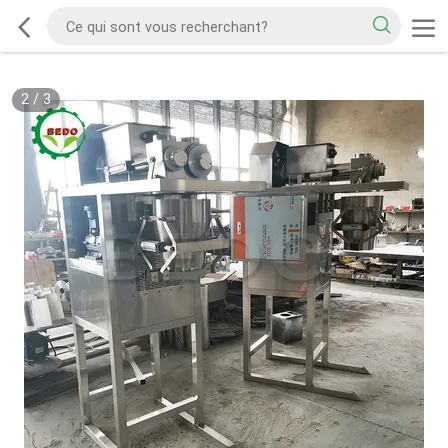
2
/
3